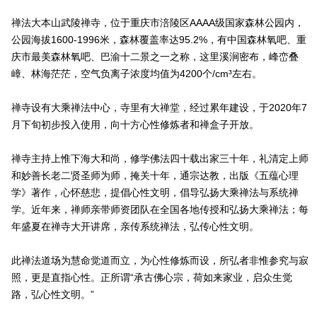
禅法大本山武陵禅寺，位于重庆市涪陵区AAAA级国家森林公园内，
公园海拔1600-1996米，森林覆盖率达95.2%，有中国森林氧吧、重
庆市最美森林氧吧、巴渝十二景之一之称，这里溪涧密布，峰峦叠
嶂、林海茫茫，空气负离子浓度均值为4200个/cm³左右。
禅寺设有大乘禅法中心，寺里有大禅堂，经过累年建设，于2020年7
月下旬初步投入使用，向十方心性修炼者和禅盒子开放。
禅寺主持上惟下海大和尚，修学佛法四十载出家三十年，礼清定上师
和妙善长老二贤圣师为师，掩关十年，通宗达教，出版《五蕴心理
学》著作，心怀慈悲，提倡心性文明，倡导弘扬大乘禅法与系统禅
学。近年来，禅师亲带师资团队在全国各地传授和弘扬大乘禅法；每
年盛夏在禅寺大开讲席，亲传系统禅法，弘传心性文明。
此禅法道场为慧命觉道而立，为心性修炼而设，所弘者非惟参究与寂
照，更是直指心性。正所谓“承古佛心宗，荷如来家业，启众生觉
路，弘心性文明。”