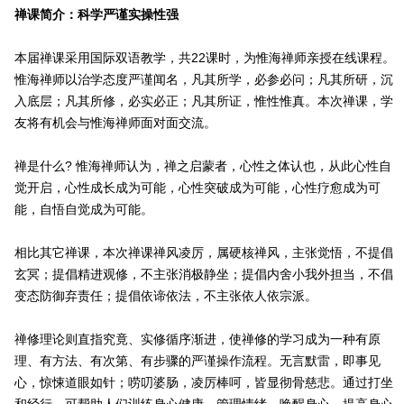
禅课简介：科学严谨实操性强
本届禅课采用国际双语教学，共22课时，为惟海禅师亲授在线课程。
惟海禅师以治学态度严谨闻名，凡其所学，必参必问；凡其所研，沉
入底层；凡其所修，必实必正；凡其所证，惟性惟真。本次禅课，学
友将有机会与惟海禅师面对面交流。
禅是什么? 惟海禅师认为，禅之启蒙者，心性之体认也，从此心性自
觉开启，心性成长成为可能，心性突破成为可能，心性疗愈成为可
能，自悟自觉成为可能。
相比其它禅课，本次禅课禅风凌厉，属硬核禅风，主张觉悟，不提倡
玄冥；提倡精进观修，不主张消极静坐；提倡内舍小我外担当，不倡
变态防御弃责任；提倡依谛依法，不主张依人依宗派。
禅修理论则直指究竟、实修循序渐进，使禅修的学习成为一种有原
理、有方法、有次第、有步骤的严谨操作流程。无言默雷，即事见
心，惊悚道眼如针；唠叨婆肠，凌厉棒呵，皆显彻骨慈悲。通过打坐