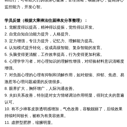
和经行，可帮助人们训练身心健康，管理情绪，唤醒身心，提高身心
监控能力，开发心智。
学员反馈（根据大乘禅法往届禅友分享整理）：
1. 觉醒度得以提高，精神得以提振，觉性得以开发。
2. 自觉自知自治能力提升，人格提升。
3. 定力增强，专注力提升，记忆力、理解能力提高。
4. 认知模式提升转化，促成高级智能、复杂智能的发育。
5. 头脑变得更清醒，工作效率提高，行为变得更加利索。
6. 心理学学习者，对心理知识的理解性增强，对经验材料意识清晰度
增强。
7. 对负面心理的心理有抑制和消解作用，如对烦恼、抑郁、焦虑、易
激惹等心理问题减缓的反馈很多。
8. 眼界扩大，胸怀增广，人际沟通改善。
9. 夫妇关系改善，特别是对女方情绪调治作用明显，得到丈夫的普遍
认可。
10. 有不少禅客皮肤透明感增加，气色改善，容貌靓丽了，后续效果
持续时间较长，被称为有美容效果。
11. 虚胖型肥胖，缩臃明显。