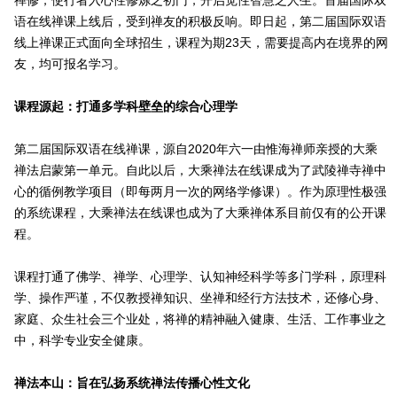
禅修，使行者入心性修炼之初门，开启觉性智慧之人生。首届国际双
语在线禅课上线后，受到禅友的积极反响。即日起，第二届国际双语
线上禅课正式面向全球招生，课程为期23天，需要提高内在境界的网
友，均可报名学习。
课程源起：打通多学科壁垒的综合心理学
第二届国际双语在线禅课，源自2020年六一由惟海禅师亲授的大乘
禅法启蒙第一单元。自此以后，大乘禅法在线课成为了武陵禅寺禅中
心的循例教学项目（即每两月一次的网络学修课）。作为原理性极强
的系统课程，大乘禅法在线课也成为了大乘禅体系目前仅有的公开课
程。
课程打通了佛学、禅学、心理学、认知神经科学等多门学科，原理科
学、操作严谨，不仅教授禅知识、坐禅和经行方法技术，还修心身、
家庭、众生社会三个业处，将禅的精神融入健康、生活、工作事业之
中，科学专业安全健康。
禅法本山：旨在弘扬系统禅法传播心性文化